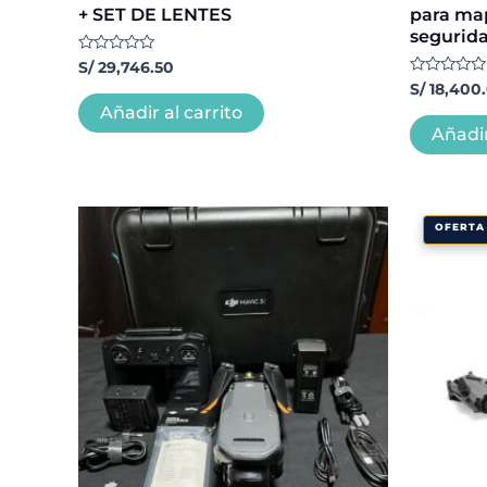
+ SET DE LENTES
para map
segurid
Valorado
S/
29,746.50
con
Valorado
S/
18,400
0
con
de
Añadir al carrito
0
5
de
Añadir
5
OFERTA