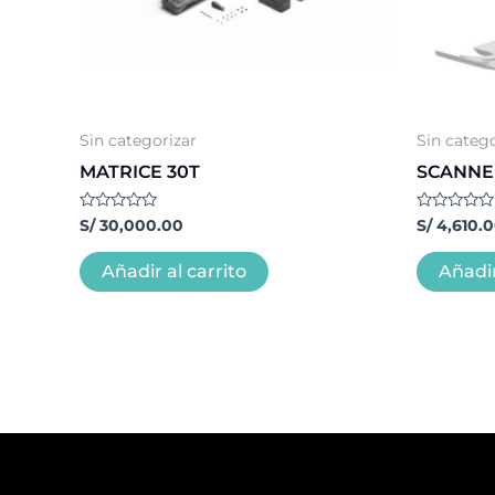
Sin categorizar
Sin catego
MATRICE 30T
SCANNER
Valorado
Valorado
S/
30,000.00
S/
4,610.
con
con
0
0
de
de
Añadir al carrito
Añadir
5
5