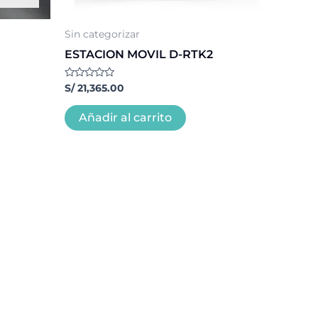
Sin categorizar
ESTACION MOVIL D-RTK2
Valorado
S/
21,365.00
con
0
de
Añadir al carrito
5