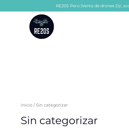
Ir
RE20S Perú |Venta de drones Dji, sco
al
contenido
Inicio
/ Sin categorizar
Sin categorizar