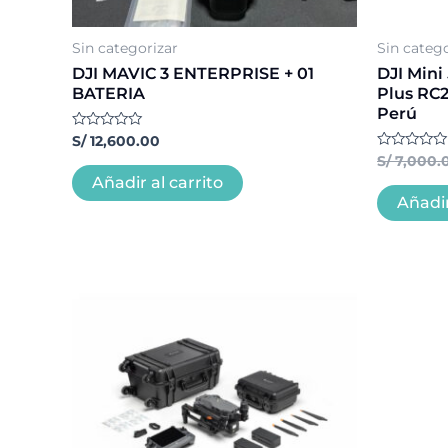
Sin categorizar
Sin catego
DJI MAVIC 3 ENTERPRISE + 01
DJI Mini
BATERIA
Plus RC2
Perú
Valorado
S/
12,600.00
con
Valorado
S/
7,000.
0
con
de
Añadir al carrito
0
5
de
Añadir
5