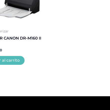
rizar
 CANON DR-M160 II
00
 al carrito