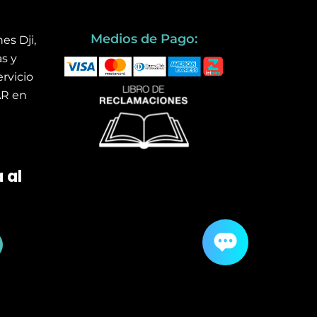
Medios de Pago:
es Dji,
s y
rvicio
AR en
 al
outube