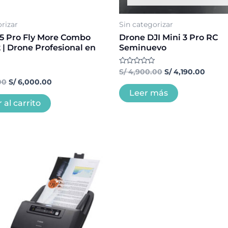
rizar
Sin categorizar
 5 Pro Fly More Combo
Drone DJI Mini 3 Pro RC
 | Drone Profesional en
Seminuevo
Valorado
S/
4,900.00
S/
4,190.00
con
00
S/
6,000.00
0
de
Leer más
5
 al carrito