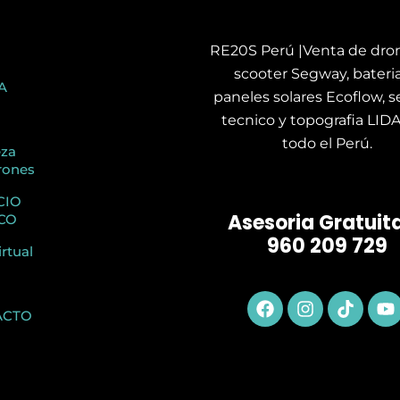
RE20S Perú |Venta de dron
scooter Segway, bateria
A
paneles solares Ecoflow, se
tecnico y topografia LID
todo el Perú.
eza
rones
CIO
Asesoria Gratuita
CO
960 209 729
irtual
Facebook
Instagram
Tiktok
Y
ACTO