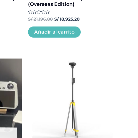
(Overseas Edition)
Valorado
S/
21,196.80
S/
18,925.20
con
0
de
Añadir al carrito
5
90.00.