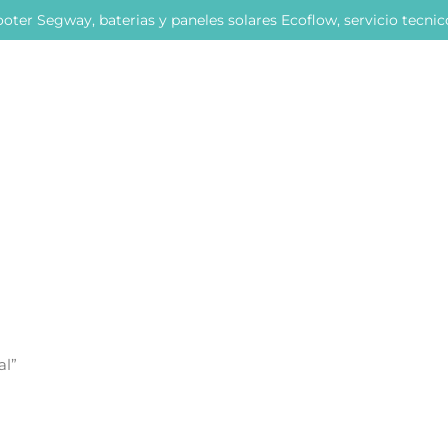
oter Segway, baterias y paneles solares Ecoflow, servicio tecni
al”