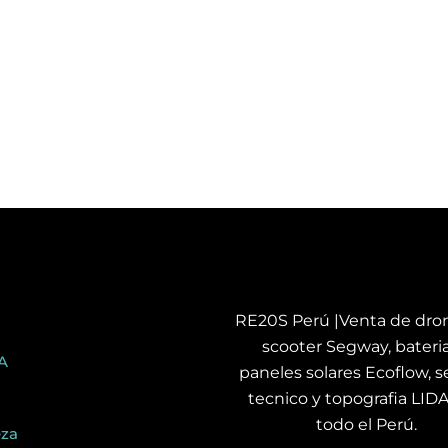
RE20S Perú |Venta de dron
scooter Segway, bateria
A
paneles solares Ecoflow, se
tecnico y topografia LID
todo el Perú.
eza