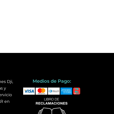
Medios de Pago:
es Dji,
s y
rvicio
AR en