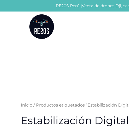
Ir
RE20S Perú |Venta de drones Dji, sco
al
contenido
Inicio
/ Productos etiquetados “Estabilización Digit
Estabilización Digital