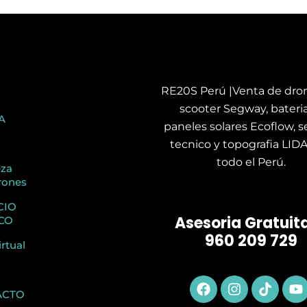
RE20S Perú |Venta de dron
scooter Segway, bateria
A
paneles solares Ecoflow, se
tecnico y topografia LID
todo el Perú.
eza
rones
CIO
Asesoria Gratuita
CO
960 209 729
irtual
Facebook
Instagram
Tiktok
Y
ACTO