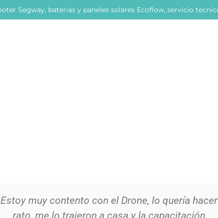
oter Segway, baterias y paneles solares Ecoflow, servicio tecni
Estoy muy contento con el Drone, lo quería hacer
rato, me lo trajeron a casa y la capacitación