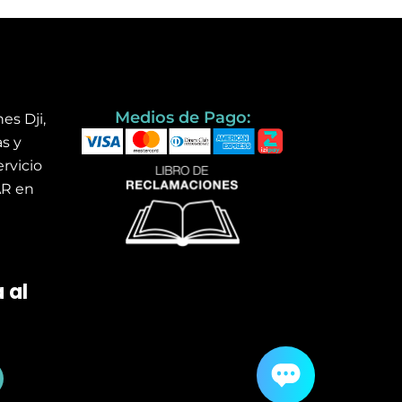
Medios de Pago:
es Dji,
s y
rvicio
AR en
 al
outube