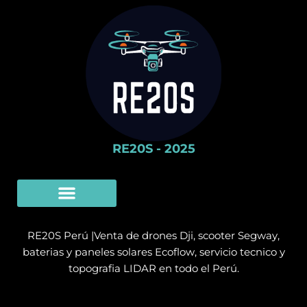
RE20S - 2025
Limpieza Con Drones
SERVICIO TÉCNICO
RE20S Perú |Venta de drones Dji, scooter Segway,
baterias y paneles solares Ecoflow, servicio tecnico y
topografia LIDAR en todo el Perú.