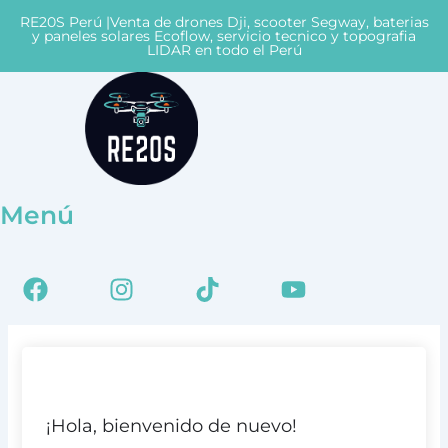
Ir
RE20S Perú |Venta de drones Dji, scooter Segway, baterias
al
y paneles solares Ecoflow, servicio tecnico y topografia
LIDAR en todo el Perú
contenido
Menú
Facebook
Instagram
Tiktok
Youtube
¡Hola, bienvenido de nuevo!