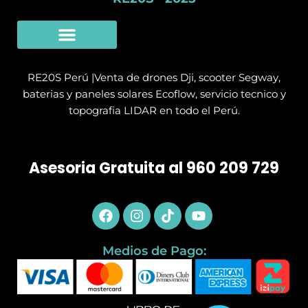
Limpieza Con Drones
SERVICIO TÉCNICO
RE20S Perú |Venta de drones Dji, scooter Segway,
baterias y paneles solares Ecoflow, servicio tecnico y
topografia LIDAR en todo el Perú.
Asesoria Gratuita al 960 209 729
Facebook
Instagram
Tiktok
Youtube
Medios de Pago: