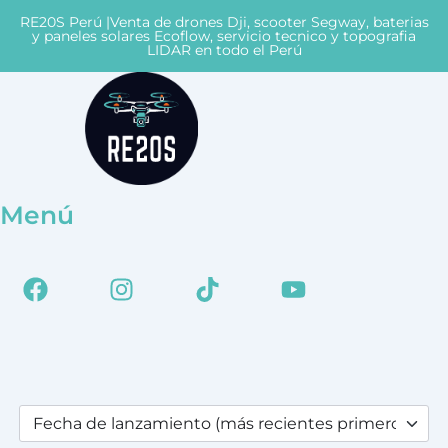
Ir
RE20S Perú |Venta de drones Dji, scooter Segway, baterias
al
y paneles solares Ecoflow, servicio tecnico y topografia
LIDAR en todo el Perú
contenido
Menú
Facebook
Instagram
Tiktok
Youtube