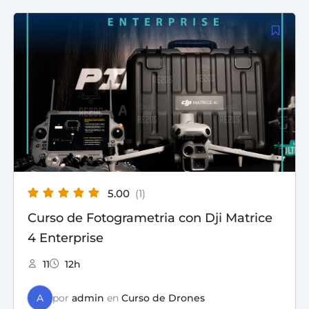
El
El
precio
precio
original
actual
era:
es:
S/ 3,500.00.
S/ 2,500.00.
5.00
(1)
Curso de Fotogrametria con Dji Matrice
4 Enterprise
11
12h
A
por
admin
en
Curso de Drones