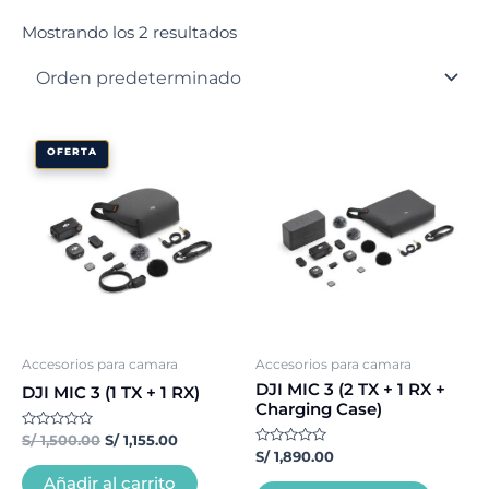
Mostrando los 2 resultados
El
El
OFERTA
precio
precio
original
actual
era:
es:
S/ 1,500.00.
S/ 1,155.00.
Accesorios para camara
Accesorios para camara
DJI MIC 3 (2 TX + 1 RX +
DJI MIC 3 (1 TX + 1 RX)
Charging Case)
Valorado
S/
1,500.00
S/
1,155.00
con
Valorado
S/
1,890.00
0
con
de
0
Añadir al carrito