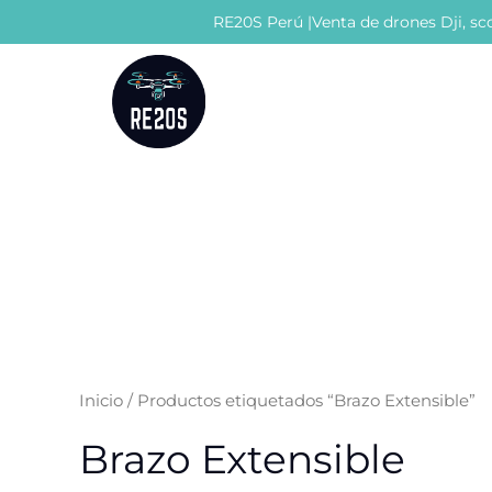
Ir
RE20S Perú |Venta de drones Dji, sco
al
contenido
Inicio
/ Productos etiquetados “Brazo Extensible”
Brazo Extensible