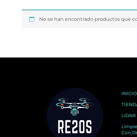
No se han encontrado productos que coi
INICIO
TIEND
LiDAR
Limpi
Con D