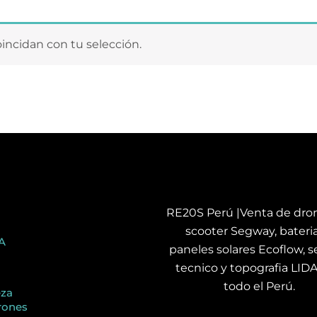
ncidan con tu selección.
RE20S Perú |Venta de dron
scooter Segway, bateria
A
paneles solares Ecoflow, se
tecnico y topografia LID
todo el Perú.
eza
rones