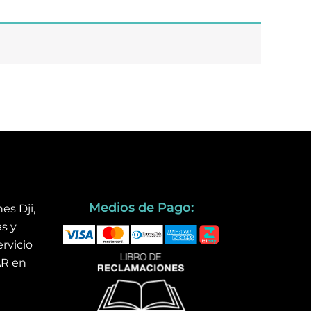
Medios de Pago:
es Dji,
s y
rvicio
AR en