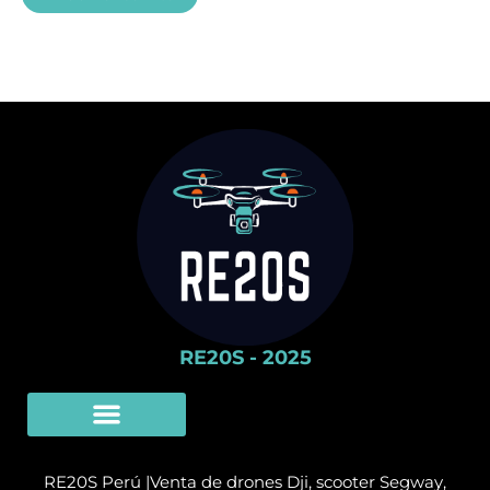
5
RE20S - 2025
Limpieza Con Drones
SERVICIO TÉCNICO
RE20S Perú |Venta de drones Dji, scooter Segway,