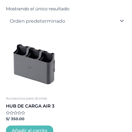
Mostrando el único resultado
Accesorios para drones
HUB DE CARGA AIR 3
Valorado
S/
350.00
con
0
de
Añadir al carrito