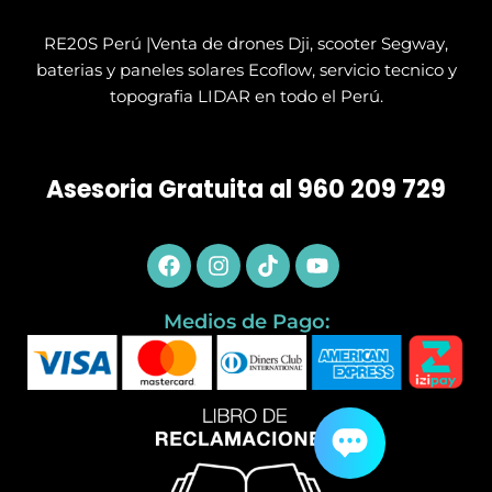
Limpieza Con Drones
SERVICIO TÉCNICO
RE20S Perú |Venta de drones Dji, scooter Segway,
baterias y paneles solares Ecoflow, servicio tecnico y
topografia LIDAR en todo el Perú.
Asesoria Gratuita al 960 209 729
Facebook
Instagram
Tiktok
Youtube
Medios de Pago: