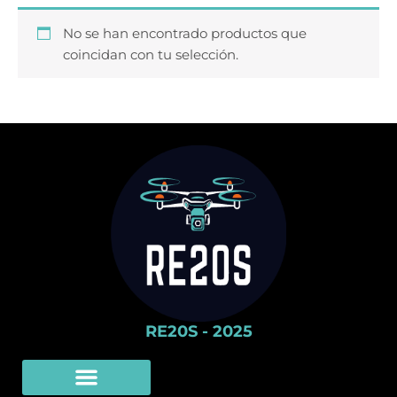
No se han encontrado productos que
coincidan con tu selección.
RE20S - 2025