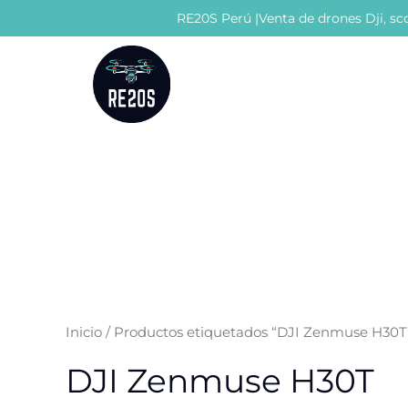
Ir
RE20S Perú |Venta de drones Dji, sco
al
contenido
Inicio
/ Productos etiquetados “DJI Zenmuse H30T
DJI Zenmuse H30T