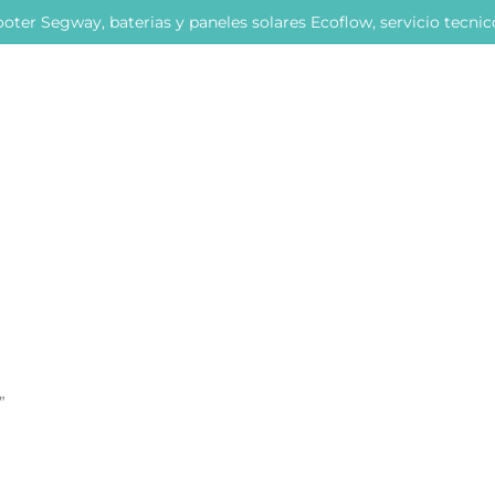
oter Segway, baterias y paneles solares Ecoflow, servicio tecni
”