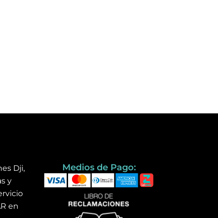
Medios de Pago:
es Dji,
s y
rvicio
AR en