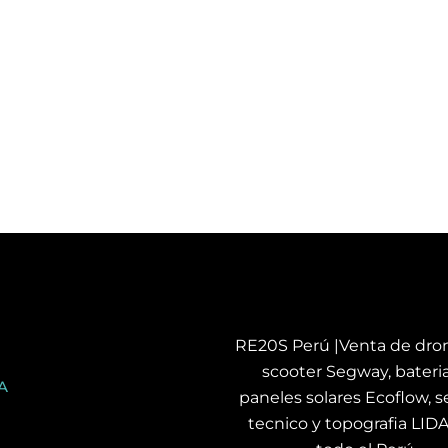
RE20S Perú |Venta de dron
scooter Segway, bateria
A
paneles solares Ecoflow, se
tecnico y topografia LID