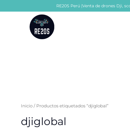
Ir
RE20S Perú |Venta de drones Dji, sco
al
contenido
Inicio
/ Productos etiquetados “djiglobal”
djiglobal