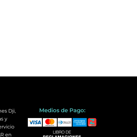
Medios de Pago:
es Dji,
s y
rvicio
AR en