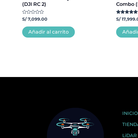
(DJI RC 2)
Combo (
Valorado
Valorado co
S/
7,099.00
S/
17,999.
con
5.00
0
de 5
de
Añadir al carrito
Añadir
5
INICIO
TIEND
LiDAR