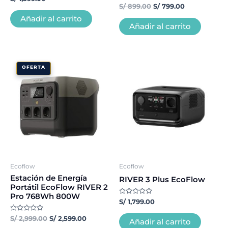
con
Valorado
S/
899.00
S/
799.00
0
con
de
0
Añadir al carrito
5
de
Añadir al carrito
5
El
El
OFERTA
precio
precio
original
actual
era:
es:
S/ 2,999.00.
S/ 2,599.00.
Ecoflow
Ecoflow
Estación de Energía
RIVER 3 Plus EcoFlow
Portátil EcoFlow RIVER 2
Pro 768Wh 800W
Valorado
S/
1,799.00
con
0
Valorado
S/
2,999.00
S/
2,599.00
de
Añadir al carrito
con
5