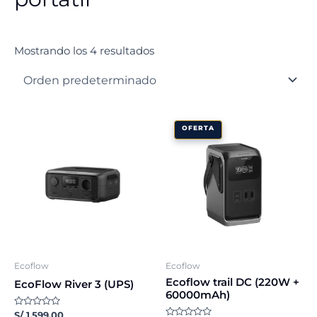
Mostrando los 4 resultados
El
El
OFERTA
precio
precio
original
actual
era:
es:
S/ 899.00.
S/ 799.00.
Ecoflow
Ecoflow
Ecoflow trail DC (220W +
EcoFlow River 3 (UPS)
60000mAh)
Valorado
S/
1,599.00