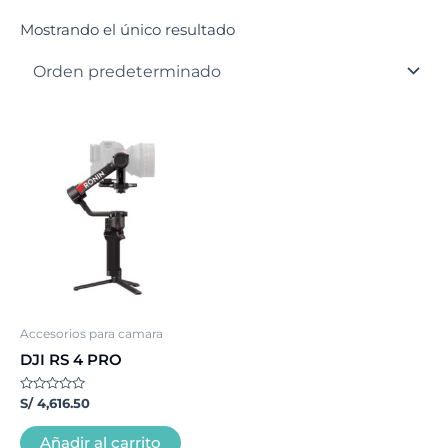
Mostrando el único resultado
Accesorios para camara
DJI RS 4 PRO
Valorado
S/
4,616.50
con
0
de
Añadir al carrito