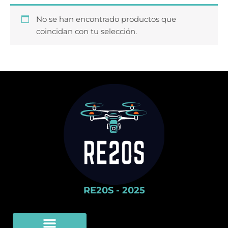
No se han encontrado productos que
coincidan con tu selección.
RE20S - 2025