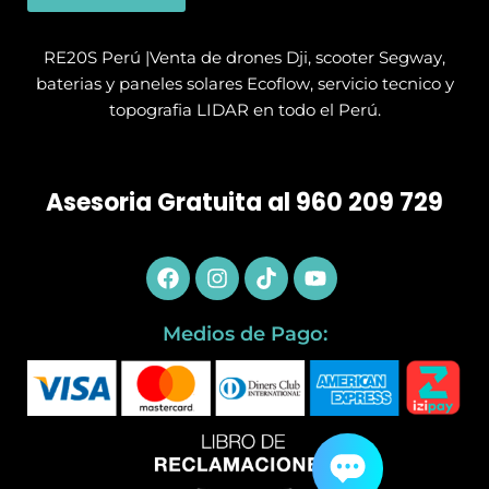
Limpieza Con Drones
SERVICIO TÉCNICO
RE20S Perú |Venta de drones Dji, scooter Segway,
baterias y paneles solares Ecoflow, servicio tecnico y
topografia LIDAR en todo el Perú.
Asesoria Gratuita al 960 209 729
Facebook
Instagram
Tiktok
Youtube
Medios de Pago: