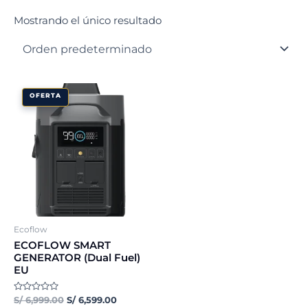
Mostrando el único resultado
El
El
OFERTA
precio
precio
original
actual
era:
es:
S/ 6,999.00.
S/ 6,599.00.
Ecoflow
ECOFLOW SMART
GENERATOR (Dual Fuel)
EU
Valorado
S/
6,999.00
S/
6,599.00
con