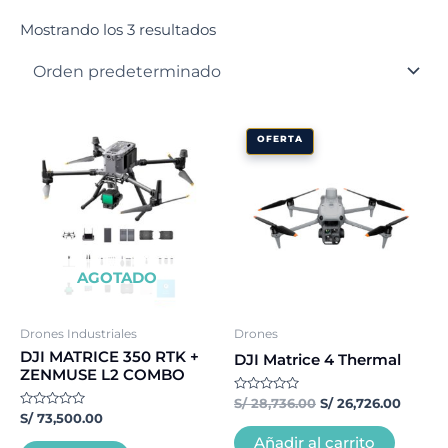
Mostrando los 3 resultados
El
El
OFERTA
precio
precio
original
actual
era:
es:
S/ 28,736.00.
S/ 26,7
AGOTADO
Drones Industriales
Drones
DJI MATRICE 350 RTK +
DJI Matrice 4 Thermal
ZENMUSE L2 COMBO
Valorado
S/
28,736.00
S/
26,726.00
con
Valorado
S/
73,500.00
0
con
de
0
Añadir al carrito