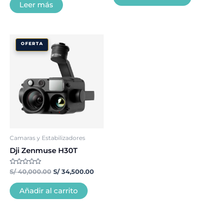
5
de
Leer más
5
El
El
OFERTA
precio
precio
original
actual
era:
es:
S/ 40,000.00.
S/ 34,500.00.
Camaras y Estabilizadores
Dji Zenmuse H30T
Valorado
S/
40,000.00
S/
34,500.00
con
0
de
Añadir al carrito
5