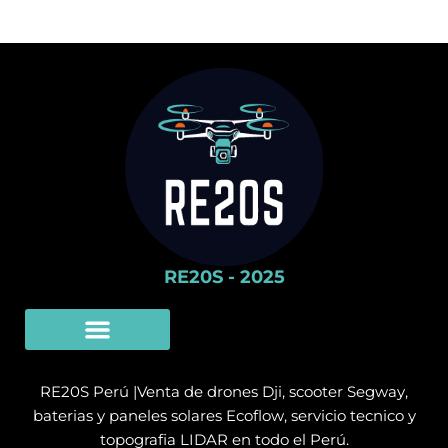
RE20S - 2025
Limpieza Con Drones
SERVICIO TÉCNICO
RE20S Perú |Venta de drones Dji, scooter Segway,
baterias y paneles solares Ecoflow, servicio tecnico y
topografia LIDAR en todo el Perú.