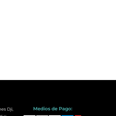
Medios de Pago:
es Dji,
s y