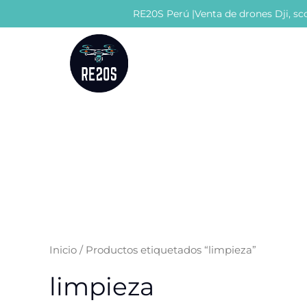
Ir
RE20S Perú |Venta de drones Dji, sco
al
contenido
Inicio
/ Productos etiquetados “limpieza”
limpieza