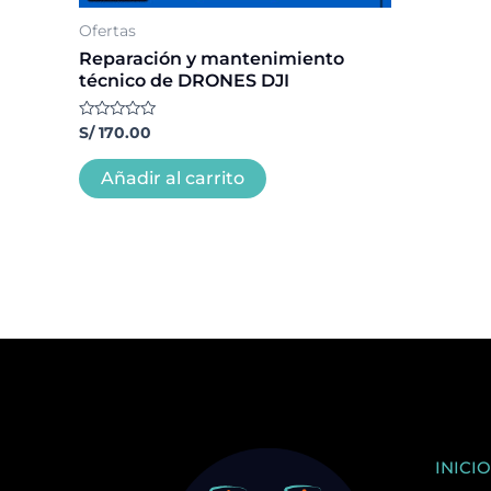
Ofertas
Reparación y mantenimiento
técnico de DRONES DJI
Valorado
S/
170.00
con
0
de
Añadir al carrito
5
INICIO