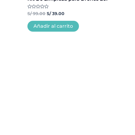
Valorado
S/
99.00
S/
39.00
con
0
de
Añadir al carrito
5