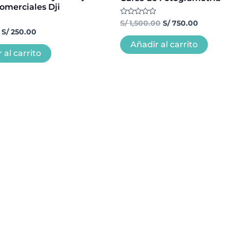
omerciales Dji
Valorado
S/
1,500.00
S/
750.00
con
S/
250.00
0
de
Añadir al carrito
5
 al carrito