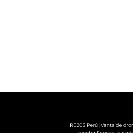
RE20S Perú |Venta de dron
scooter Segway, bateria