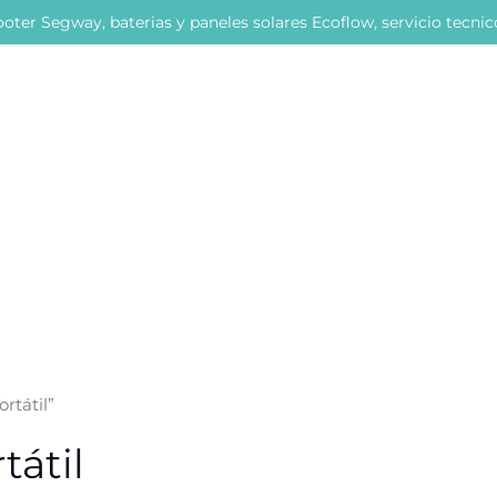
oter Segway, baterias y paneles solares Ecoflow, servicio tecni
rtátil”
tátil