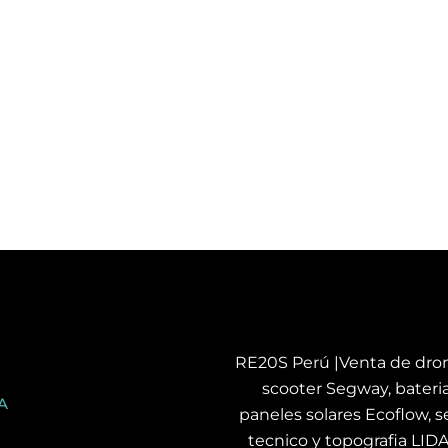
RE20S Perú |Venta de dron
scooter Segway, bateria
A
paneles solares Ecoflow, se
tecnico y topografia LID