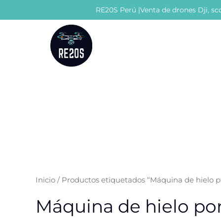
Ir
RE20S Perú |Venta de drones Dji, sco
al
contenido
Inicio
/ Productos etiquetados “Máquina de hielo po
Máquina de hielo por