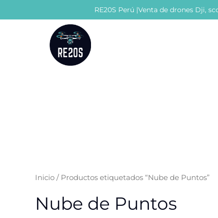
Ir
RE20S Perú |Venta de drones Dji, sco
al
contenido
Inicio
/ Productos etiquetados “Nube de Puntos”
Nube de Puntos