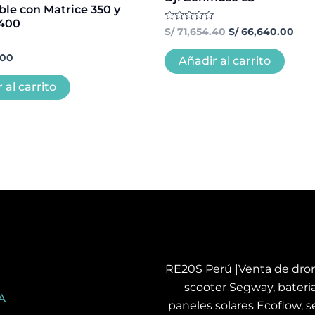
le con Matrice 350 y
 400
Valorado
S/
71,654.40
S/
66,640.00
con
0
.00
de
Añadir al carrito
5
 al carrito
RE20S Perú |Venta de dron
scooter Segway, bateria
A
paneles solares Ecoflow, se