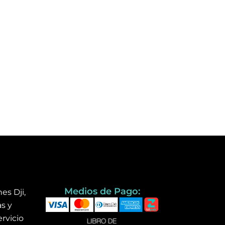
Medios de Pago:
es Dji,
s y
rvicio