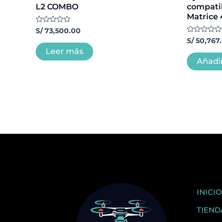
L2 COMBO
compatib
Matrice
Valorado
S/
73,500.00
con
Valorado
S/
50,767
0
con
de
Leer más
0
5
de
Añadir
5
INICIO
TIEND