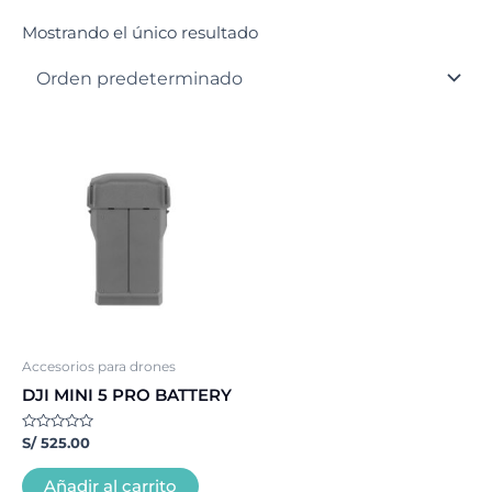
Mostrando el único resultado
Accesorios para drones
DJI MINI 5 PRO BATTERY
Valorado
S/
525.00
con
0
de
Añadir al carrito