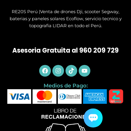
Limpieza Con Drones
SERVICIO TÉCNICO
RE20S Perú |Venta de drones Dji, scooter Segway,
baterias y paneles solares Ecoflow, servicio tecnico y
topografia LIDAR en todo el Perú.
Asesoria Gratuita al 960 209 729
Facebook
Instagram
Tiktok
Youtube
Medios de Pago: