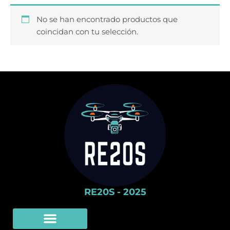
No se han encontrado productos que
coincidan con tu selección.
RE20S - 2025