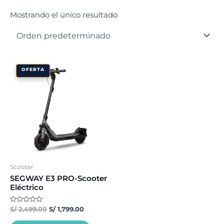
Mostrando el único resultado
El
El
OFERTA
precio
precio
original
actual
era:
es:
S/ 2,499.00.
S/ 1,799.00.
Scooter
SEGWAY E3 PRO-Scooter
Eléctrico
Valorado
S/
2,499.00
S/
1,799.00
con
0