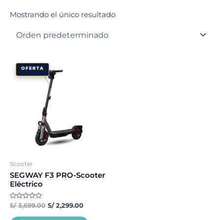
Mostrando el único resultado
El
El
OFERTA
precio
precio
original
actual
era:
es:
S/ 3,699.00.
S/ 2,299.00.
Scooter
SEGWAY F3 PRO-Scooter
Eléctrico
Valorado
S/
3,699.00
S/
2,299.00
con
0