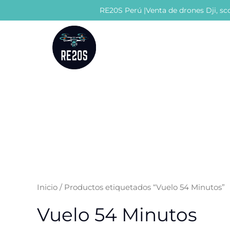
Ir
RE20S Perú |Venta de drones Dji, sco
al
contenido
Inicio
/ Productos etiquetados “Vuelo 54 Minutos”
Vuelo 54 Minutos