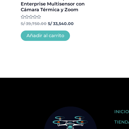
Enterprise Multisensor con
Cámara Térmica y Zoom
Valorado
S/
39,750.00
S/
33,540.00
con
0
de
Añadir al carrito
5
INICIO
TIEND