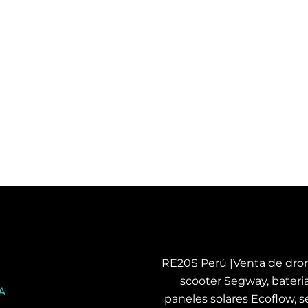
RE20S Perú |Venta de dron
scooter Segway, bateria
A
paneles solares Ecoflow, se