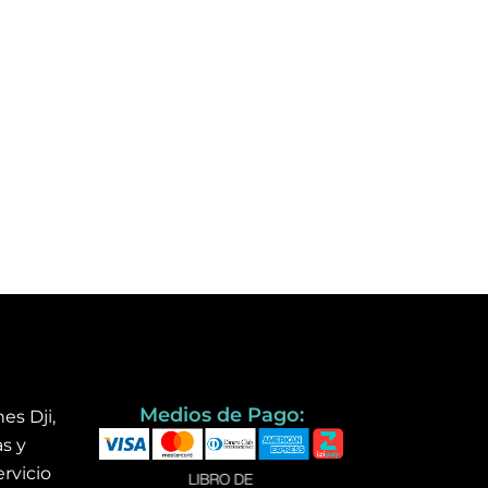
Medios de Pago:
es Dji,
s y
rvicio