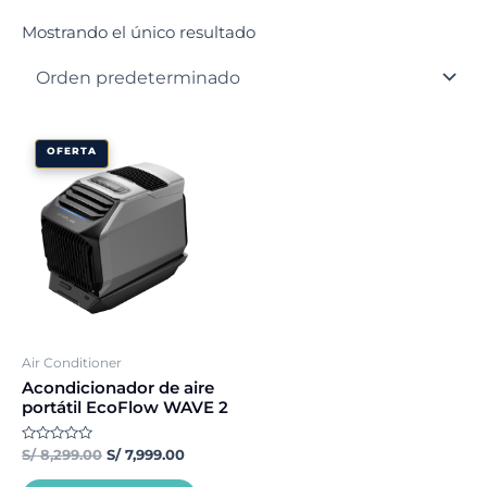
Mostrando el único resultado
El
El
OFERTA
precio
precio
original
actual
era:
es:
S/ 8,299.00.
S/ 7,999.00.
Air Conditioner
Acondicionador de aire
portátil EcoFlow WAVE 2
Valorado
S/
8,299.00
S/
7,999.00
con
0