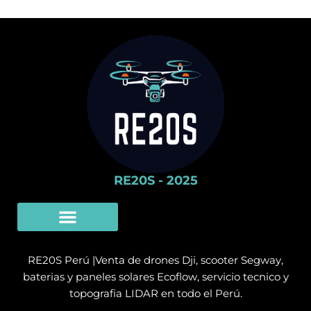
RE20S - 2025
Limpieza Con Drones
SERVICIO TÉCNICO
RE20S Perú |Venta de drones Dji, scooter Segway,
baterias y paneles solares Ecoflow, servicio tecnico y
topografia LIDAR en todo el Perú.