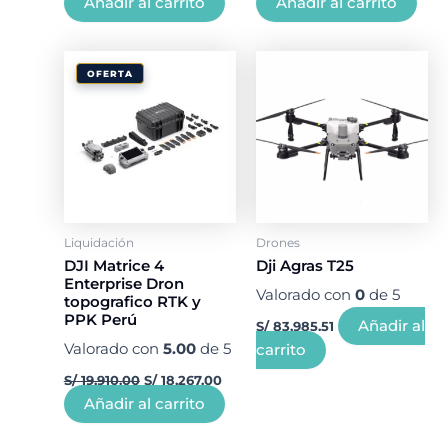
Añadir al carrito
Añadir al carrito
El
El
precio
precio
OFERTA
original
actual
era:
es:
S/ 19,910.00.
S/ 18,267.00.
Liquidación
Drones
DJI Matrice 4
Dji Agras T25
Enterprise Dron
Valorado con
0
de 5
topografico RTK y
PPK Perú
Añadir al
S/
83,985.51
Valorado con
5.00
de 5
carrito
S/
19,910.00
S/
18,267.00
Añadir al carrito