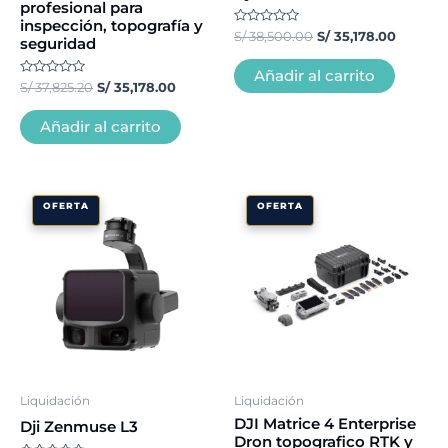
profesional para
inspección, topografía y
Valorado
S/
38,500.00
S/
35,178.00
seguridad
con
0
de
Añadir al carrito
5
Valorado
S/
37,825.20
S/
35,178.00
con
0
de
Añadir al carrito
5
El
El
El
El
OFERTA
OFERTA
precio
precio
precio
precio
original
actual
original
actual
era:
es:
era:
es:
S/ 71,654.40.
S/ 66,640.00.
S/ 19,910.00.
S/ 18,267
Liquidación
Liquidación
DJI Matrice 4 Enterprise
Dji Zenmuse L3
Dron topografico RTK y