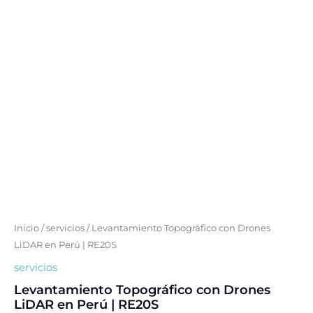
Perú
|
RE20S
cantidad
Inicio
/
servicios
/ Levantamiento Topográfico con Drones
LiDAR en Perú | RE20S
servicios
Levantamiento Topográfico con Drones
LiDAR en Perú | RE20S