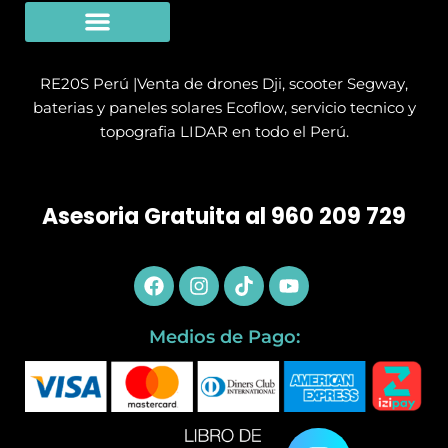
Limpieza Con Drones
SERVICIO TÉCNICO
RE20S Perú |Venta de drones Dji, scooter Segway,
baterias y paneles solares Ecoflow, servicio tecnico y
topografia LIDAR en todo el Perú.
Asesoria Gratuita al 960 209 729
Facebook
Instagram
Tiktok
Youtube
Medios de Pago: