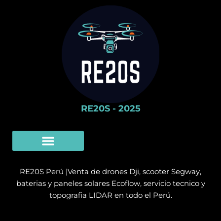
RE20S - 2025
Limpieza Con Drones
SERVICIO TÉCNICO
RE20S Perú |Venta de drones Dji, scooter Segway,
baterias y paneles solares Ecoflow, servicio tecnico y
topografia LIDAR en todo el Perú.