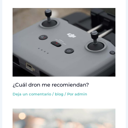
¿Cuál dron me recomiendan?
Deja un comentario
/
blog
/ Por
admin