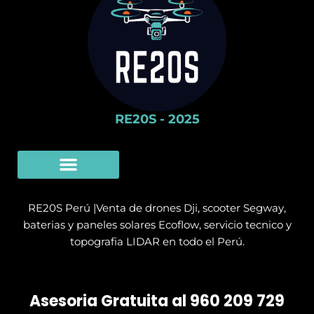
RE20S - 2025
Limpieza Con Drones
SERVICIO TÉCNICO
RE20S Perú |Venta de drones Dji, scooter Segway,
baterias y paneles solares Ecoflow, servicio tecnico y
topografia LIDAR en todo el Perú.
Asesoria Gratuita al 960 209 729