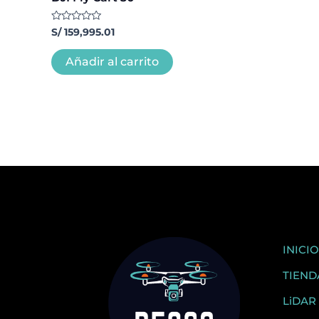
Valorado
S/
159,995.01
con
0
de
Añadir al carrito
5
INICIO
TIEND
LiDAR