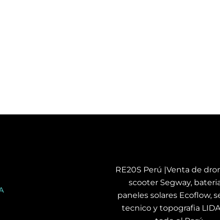
RE20S Perú |Venta de dron
scooter Segway, bateria
A
paneles solares Ecoflow, se
tecnico y topografia LID