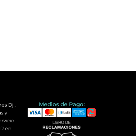
Medios de Pago:
es Dji,
s y
rvicio
AR en