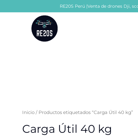
Ir
RE20S Perú |Venta de drones Dji, sco
al
contenido
Inicio
/ Productos etiquetados “Carga Útil 40 kg”
Carga Útil 40 kg