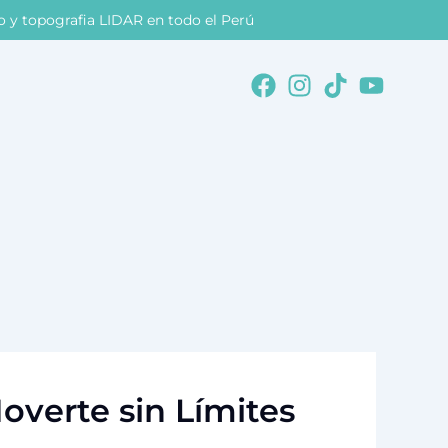
co y topografia LIDAR en todo el Perú
Facebook
Instagram
Tiktok
Youtu
overte sin Límites