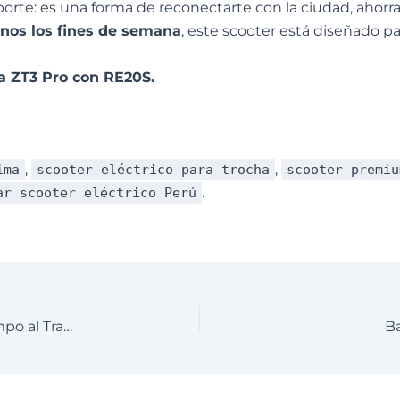
te: es una forma de reconectarte con la ciudad, ahorrar
tinos los fines de semana
, este scooter está diseñado p
ia ZT3 Pro con RE20S.
,
,
ima
scooter eléctrico para trocha
scooter premiu
.
ar scooter eléctrico Perú
Caos Vehicular en Lima: ¿Cómo Reducir tu Tiempo al Trabajo con el Ninebot MAX G2?
Ba