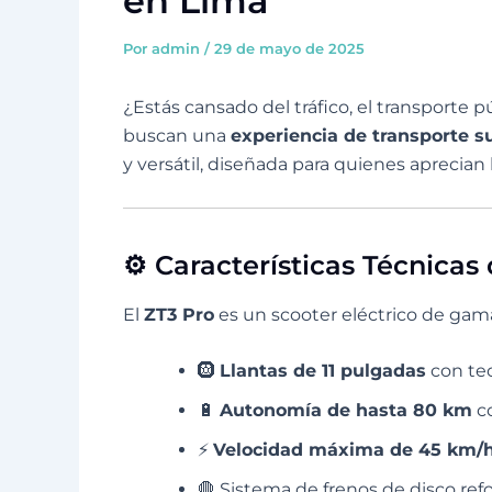
en Lima
Por
admin
/
29 de mayo de 2025
¿Estás cansado del tráfico, el transporte p
buscan una
experiencia de transporte 
y versátil, diseñada para quienes aprecian l
⚙️ Características Técnicas
El
ZT3 Pro
es un scooter eléctrico de gam
🛞
Llantas de 11 pulgadas
con te
🔋
Autonomía de hasta 80 km
co
⚡
Velocidad máxima de 45 km/
🛑 Sistema de frenos de disco refo