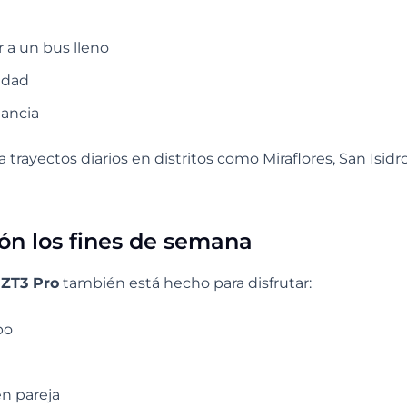
r a un bus lleno
idad
ancia
a trayectos diarios en distritos como Miraflores, San Isidr
ión los fines de semana
l
ZT3 Pro
también está hecho para disfrutar:
po
en pareja