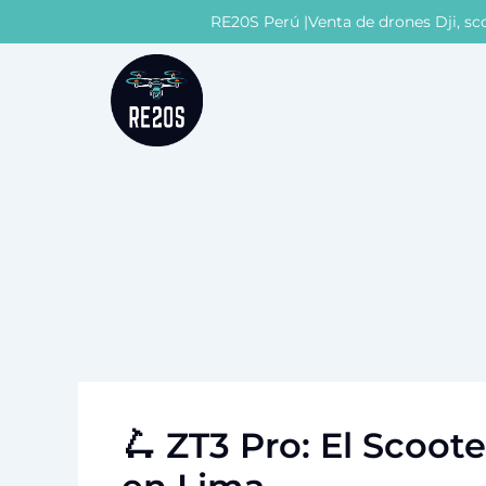
Ir
Navegación
RE20S Perú |Venta de drones Dji, sco
al
de
contenido
entradas
🛴 ZT3 Pro: El Scoot